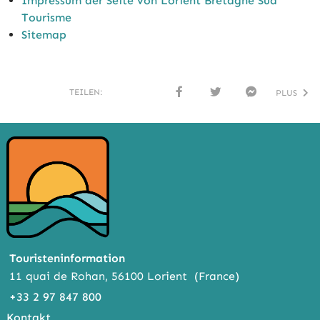
Impressum der Seite von Lorient Bretagne Sud
Tourisme
Sitemap
TEILEN:
PLUS
FACE
TWI
MESS
BOO
TTER
ENG
K
ER
Touristeninformation
11 quai de Rohan, 56100 Lorient (France)
+33 2 97 847 800
Kontakt