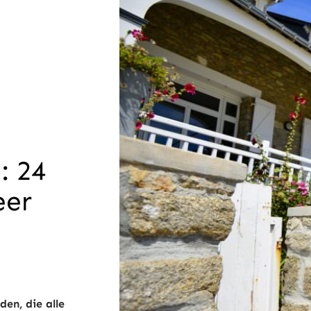
: 24
eer
en, die alle