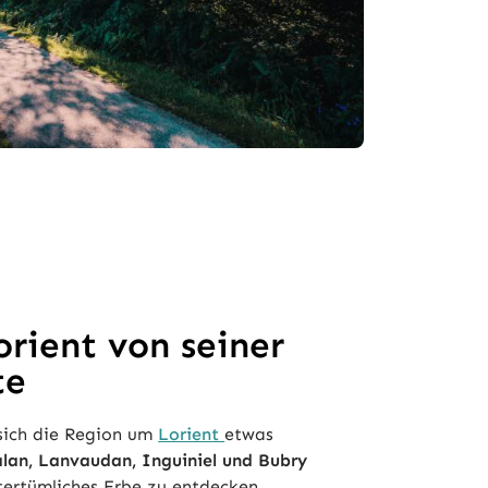
rient von seiner
te
sich die Region um
Lorient
etwas
alan, Lanvaudan, Inguiniel und Bubry
ltertümliches Erbe zu entdecken