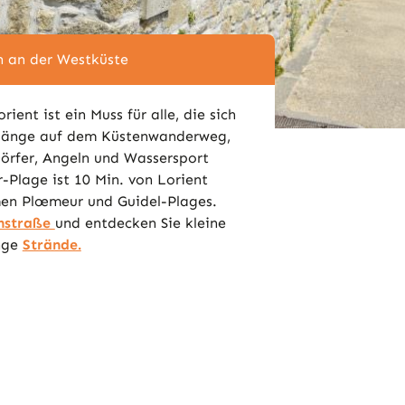
n an der Westküste
ient ist ein Muss für alle, die sich
rgänge auf dem Küstenwanderweg,
Dörfer, Angeln und Wassersport
r-Plage ist 10 Min. von Lorient
en Plœmeur und Guidel-Plages.
nstraße
und entdecken Sie kleine
nge
Strände.