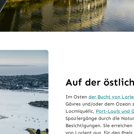
Auf der östlic
Im Osten
der Bucht von Lori
Gâvres und/oder dem Ozean z
Locmiquélic,
Port-Louis und 
Spaziergänge durch die Natur,
Besichtigungen. Sie erreiche
von Lorient aus, für den Preis