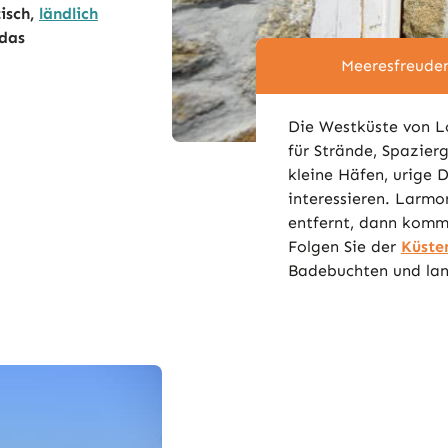
tisch,
ländlich
 das
Meeresfreude
Die Westküste von Lor
für Strände, Spazie
kleine Häfen, urige 
interessieren. Larmo
entfernt, dann komm
Folgen Sie der
Küste
Badebuchten und la