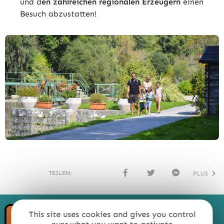
und d
en zahlreichen regionalen Erzeugern
einen
Besuch abzustatten!
TEILEN:
PLUS
FACE
TWI
MESS
BOO
TTER
ENG
K
ER
This site uses cookies and gives you control