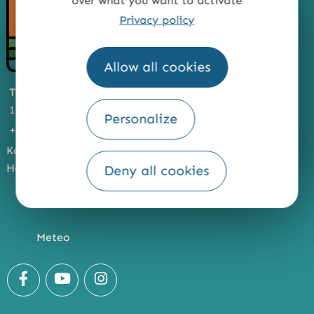
over what you want to activate
Privacy policy
Allow all cookies
Touristeninformation
11 quai de Rohan, 56100 Lorient (France)
Personalize
+33 2 97 847 800
Kontakt
Häufig gestellte Fragen
Deny all cookies
Meteo