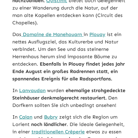
nachzubilden.
Quistinic
bietet auch Gelegenheit
zu einer Wanderung durch die Natur, auf der
man alte Kapellen entdecken kann (Circuit des
Chapelles).
Das
Domaine de Manehouarn
in
Plouay
ist ein
nettes Ausflugsziel, das Kulturerbe und Natur
verbindet. Um den See und das steinerne
Herrenhaus herum sind imposante Bäume zu
entdecken.
Ebenfalls in Plouay findet jedes Jahr
Ende August ein großes Radrennen statt, ein
spannendes Ereignis für alle Radsportfans.
In
Lanvaudan
wurden
ehemalige strohgedeckte
Steinhäuser denkmalgerecht restauriert.
Den
Dorfkern sollten Sie sich unbedingt ansehen!
In
Calan
und
Bubry
zeigt sich die Region um
Lorient
noch ländlicher
. Die ideale Gelegenheit,
in einer
traditionellen Crêperie
etwas zu essen