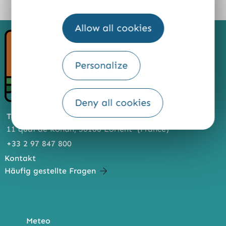
FACE
TWI
MESS
BOO
TTER
ENG
K
ER
Allow all cookies
Personalize
Deny all cookies
Touristeninformation
11 quai de Rohan, 56100 Lorient (France)
+33 2 97 847 800
Kontakt
Häufig gestellte Fragen
Meteo