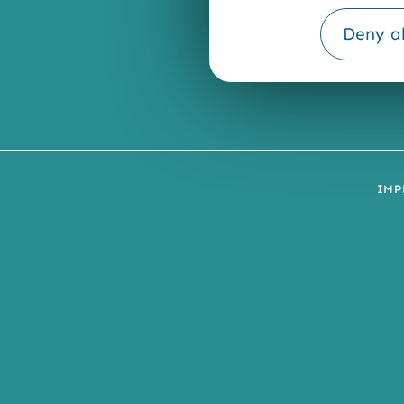
Deny al
IMP