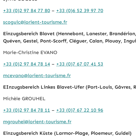
+33 (0)2 97 84 77 80
–
+33 (0)6 52 39 97 70
scoguic@lorient-tourisme.fr
Einzugsbereich Blavet (Hennebont, Lanester, Brandérion,
Quéven, Gestel, Pont-Scorff, Cléguer, Calan, Plouay, Ingui
Marie-Christine EVANO
+33 (0)2 97 84 78 14
–
+33 (0)7 67 07 41 53
mcevano@lorient-tourisme.fr
EInzugsbereich Linkes Blavet-Ufer (Port-Louis, Gâvres, R
Michèle GROUHEL
+33 (0)2 97 84 78 11
–
+33 (0)7 67 22 10 96
mgrouhel@lorient-tourisme.fr
Einzugsbereich Küste (Larmor-Plage, Ploemeur, Guidel)