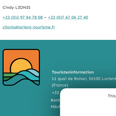
Cindy LIONIS
+33 (0)2 97 84 78 08
–
+33 (0)7 67 06 27 40
clionis@lorient-tourisme.fr
Touristeninformation
11 quai de Rohan, 56100 Lorien
(France)
+33 2 97 847 800
This
Kontakt
Häufig gestellte Fragen