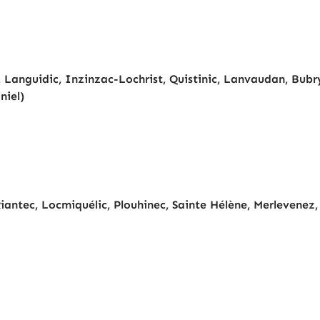
 Languidic, Inzinzac-Lochrist, Quistinic, Lanvaudan, Bubr
niel)
iantec, Locmiquélic, Plouhinec, Sainte Hélène, Merlevenez