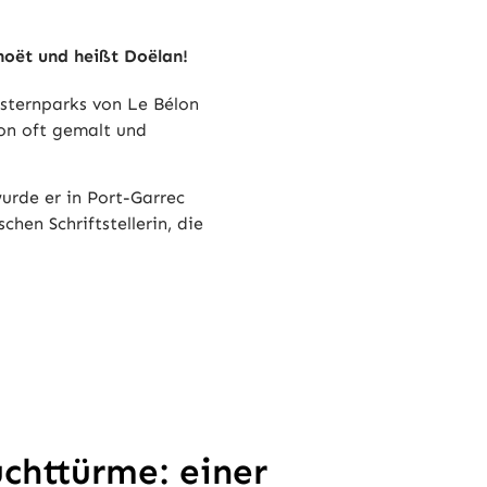
noët und heißt Doëlan!
usternparks von Le Bélon
hon oft gemalt und
urde er in Port-Garrec
hen Schriftstellerin, die
chttürme: einer