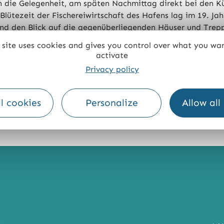
ich die Gelegenheit, am späten Nachmittag direkt bei den Kü
Blütezeit der Fischereiwirtschaft des Hafens lag im 19. Jah
 und den Blick auf die gegenüberliegenden Häuser und Trep
 site uses cookies and gives you control over what you wa
egenüber von Guidel) und genießen Sie die Strände (Bellang
activate
r führt ein Pfad entlang.
Privacy policy
l cookies
Personalize
Allow all
N:
FACEBOOK
TWITTER
MESSENGER
PLUS
t