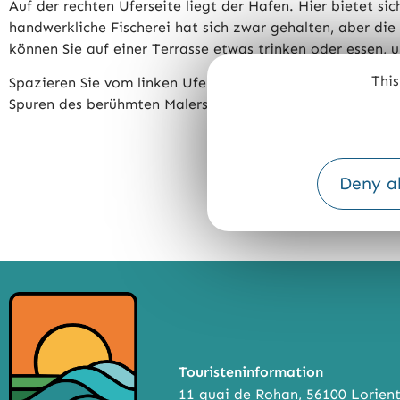
Auf der rechten Uferseite liegt der Hafen. Hier bietet s
handwerkliche Fischerei hat sich zwar gehalten, aber die 
können Sie auf einer Terrasse etwas trinken oder essen,
This
Spazieren Sie vom linken Ufer aus bis nach Le Pouldu (g
Spuren des berühmten Malers Gauguin. Auch am linken Ufe
Deny al
TEILE
Touristeninformation
11 quai de Rohan, 56100 Lorien