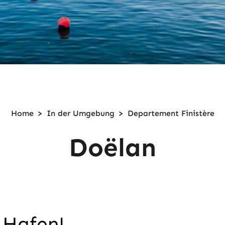
Home
>
In der
Umgebung
>
Departement Finistère
Doëlan
 Hafen!