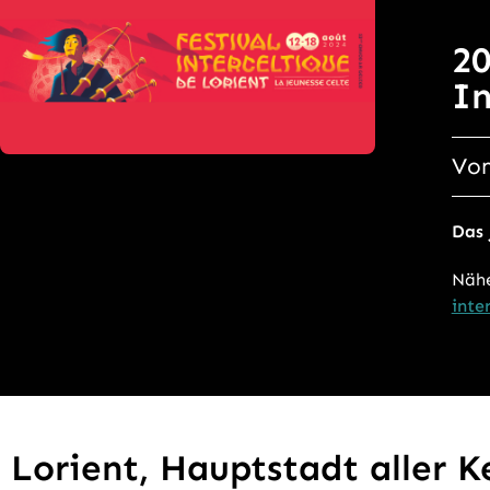
20
In
Vom
Das 
Nähe
inte
Lorient, Hauptstadt aller K