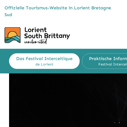
Cookies management panel
Offizielle Tourismus-Website in Lorient Bretagne
Sud
Das Festival Interceltique
Praktische Infor
de Lorient
Festival Interce