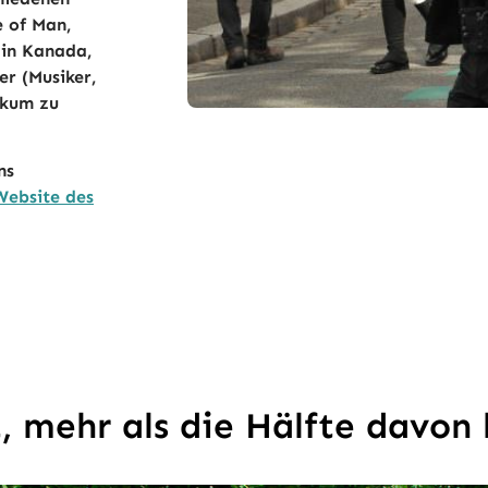
e of Man,
 in Kanada,
er (Musiker,
ikum zu
ns
Website des
, mehr als die Hälfte davon 