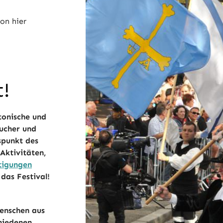
on hier
t!
tonische und
sucher und
punkt des
 Aktivitäten,
tigungen
das Festival!
Menschen aus
chiedenen