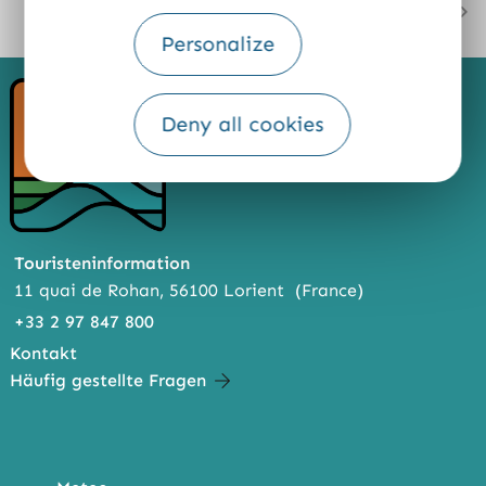
TEILEN:
PLUS
FACE
TWI
MESS
Personalize
BOO
TTER
ENG
K
ER
Deny all cookies
Touristeninformation
11 quai de Rohan, 56100 Lorient (France)
+33 2 97 847 800
Kontakt
Häufig gestellte Fragen