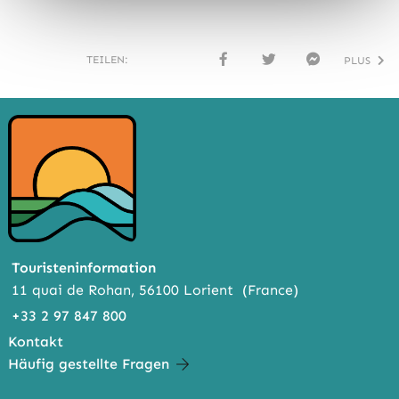
TEILEN:
PLUS
FACE
TWI
MESS
BOO
TTER
ENG
K
ER
Touristeninformation
11 quai de Rohan, 56100 Lorient (France)
+33 2 97 847 800
Kontakt
Häufig gestellte Fragen